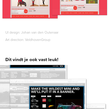
UI design: Johan van den Outenaar
Art direction: VeldhovenGroup
Dit vindt je ook vast leuk!
Bannerdesign