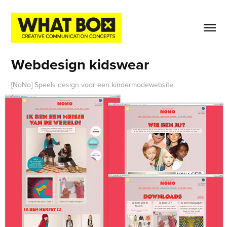
Webdesign kidswear
[NoNo] Speels design voor een kindermodewebsite.