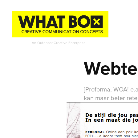
An Outenaar Creative Enterprise
Webte
[Proforma, WOA! e.a.
kan maar beter rete