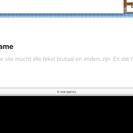
hame
e site
mocht álle tekst brutaal en anders zijn. En dat 
!