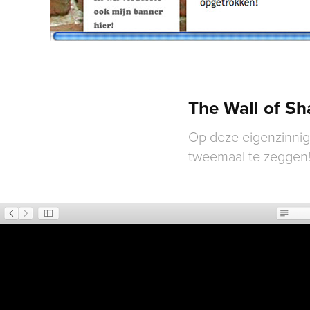
The Wall of S
Op
deze eigenzinnig
tweemaal te zeggen