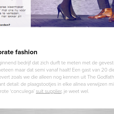
rate fashion
ginnend bedrijf dat zich durft te meten met de geves
eteen maar dat semi vanaf haalt! Een gast van 20 di
 levert zoals we die alleen nog kennen uit The Godfat
t detail: de plaagstootjes in elke alinea verwijzen mi
grote ‘conculega’
suit supplier
, je weet wel.