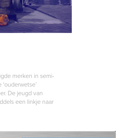
tigde merken in semi-
e ‘ouderwetse’
her. De jeugd van
ddels een linkje naar